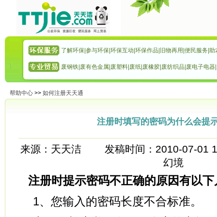
了解环保
|
参与环保
|
环保互动
|
环保作品
|
旧物再用
|
便民服务
|
助
废钢铁
|
废有色金属
|
废塑料
|
废纸
|
废橡胶
|
废纺织品
|
废电子电器
|
帮助中心
>>
如何注册天天通
注册时填写的密码为什么会提示
来源：天天洁 发稿时间：2010-07-01 
幻境
注册时提示密码不正确的原因有以下
1、您输入的密码长度不合标准。