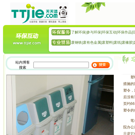
了解环保
|
参与环保
|
环保互动
|
环保作品
|
废钢铁
|
废有色金属
|
废塑料
|
废纸
|
废橡胶
|
站内博客
搜索
是
塑料袋
措施的
塑令，
后没有
页约66
塑令的
笔者认
院办公
只是它