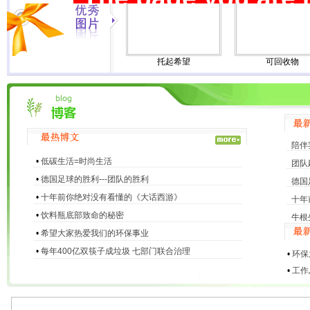
托起希望
可回收物
陪伴
•
低碳生活=时尚生活
团队
•
德国足球的胜利---团队的胜利
德国
•
十年前你绝对没有看懂的《大话西游》
十年
•
饮料瓶底部致命的秘密
牛根
•
希望大家热爱我们的环保事业
•
每年400亿双筷子成垃圾 七部门联合治理
•
环保
•
工作