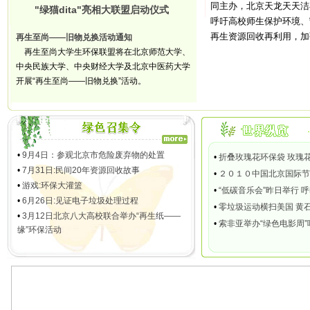
同主办，北京天龙天天洁
"绿猫dita"亮相大联盟启动仪式
呼吁高校师生保护环境、
再生资源回收再利用，加
再生至尚——旧物兑换活动通知
再生至尚大学生环保联盟将在北京师范大学、
中央民族大学、中央财经大学及北京中医药大学
开展“再生至尚——旧物兑换”活动。
•
9月4日：参观北京市危险废弃物的处置
•
折叠玫瑰花环保袋 玫瑰
•
7月31日:民间20年资源回收故事
•
２０１０中国北京国际节
•
游戏:环保大灌篮
•
“低碳音乐会”昨日举行 
•
6月26日:见证电子垃圾处理过程
•
零垃圾运动横扫美国 黄
•
3月12日北京八大高校联合举办“再生纸——
•
索非亚举办“绿色电影周
缘”环保活动