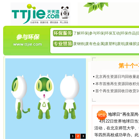
了解环保
|
参与环保
|
环保互动
|
环保作品
|
废钢铁
|
废有色金属
|
废塑料
|
废纸
|
废橡胶
|
第十个
•
北京再生资源日均回收量
•
本市首推再生资源回收积
•
首个再生资源回收日收货1
地球日“再生至尚—
4月22日世界地球日当
活动，在北京师范大学、
等四所高校成功举办。此
1
2
3