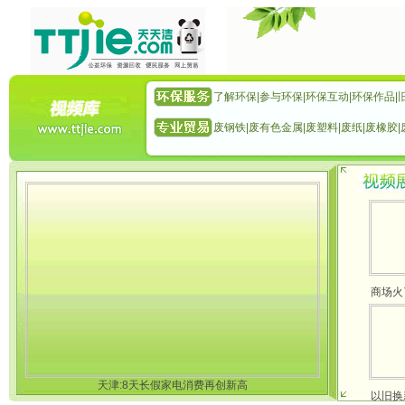
了解环保
|
参与环保
|
环保互动
|
环保作品
|
废钢铁
|
废有色金属
|
废塑料
|
废纸
|
废橡胶
|
商场火
天津:8天长假家电消费再创新高
以旧换