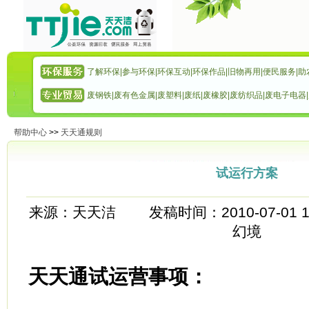
了解环保
|
参与环保
|
环保互动
|
环保作品
|
旧物再用
|
便民服务
|
助
废钢铁
|
废有色金属
|
废塑料
|
废纸
|
废橡胶
|
废纺织品
|
废电子电器
|
帮助中心
>>
天天通规则
试运行方案
来源：天天洁 发稿时间：2010-07-01 
幻境
天天通试运营事项：