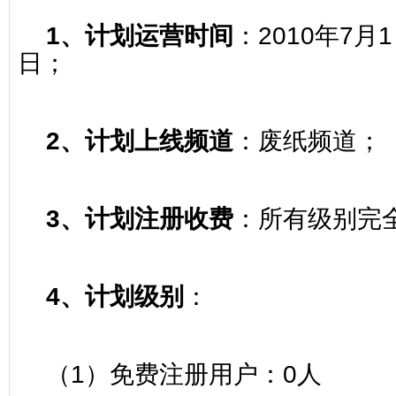
1
、计划运营时间
：
2010
年
7
月
1
日
；
2
、计划上线频道
：废纸频道；
3
、计划注册收费
：所有级别完
4
、计划级别
：
（
1
）免费注册用户：
0
人