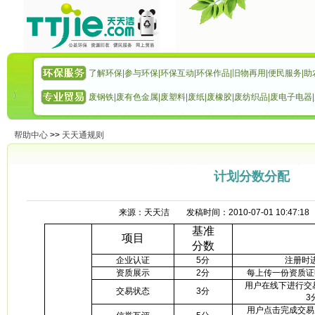
了解环保
|
参与环保
|
环保互动
|
环保作品
|
旧物再用
|
便民服务
|
助
废钢铁
|
废有色金属
|
废塑料
|
废纸
|
废橡胶
|
废纺织品
|
废电子电器
|
帮助中心
>>
天天通规则
计划分数分配
来源：天天洁 发稿时间：2010-07-01 10:47
基准
项目
分数
企业认证
5
分
注册时
资质展示
2
分
每上传一份资质证
用户在线下进行交
交易状态
3
分
3
用户点击完成交易