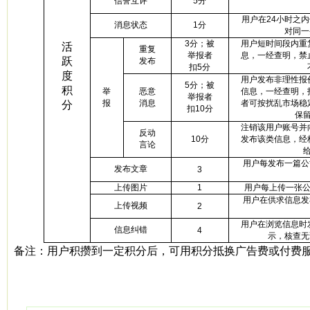
信誉互评
5
分
用户在
24
小时之内
消息状态
1
分
对同一
3
分；被
用户短时间段内重
活
重复
举报者
息，一经查明，禁
跃
发布
扣
5
分
度
用户发布非理性报
5
分；被
积
举
恶意
信息，一经查明，
举报者
报
消息
者可按扰乱市场稳
分
扣
10
分
保
注销该用户账号并
反动
10
分
发布该类信息，经
言论
用户每发布一篇公
发布文章
3
上传图片
1
用户每上传一张
用户在供求信息发
上传视频
2
用户在浏览信息时
信息纠错
4
示，核查无
备注：用户积攒到一定积分后，可用积分抵换广告费或付费