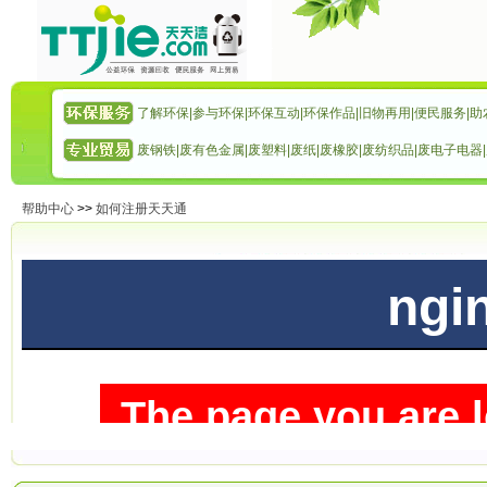
了解环保
|
参与环保
|
环保互动
|
环保作品
|
旧物再用
|
便民服务
|
助
废钢铁
|
废有色金属
|
废塑料
|
废纸
|
废橡胶
|
废纺织品
|
废电子电器
|
帮助中心
>>
如何注册天天通